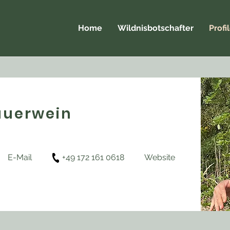
Home
Wildnisbotschafter
Profi
auerwein
E-Mail
+49
172 161 0618
Website